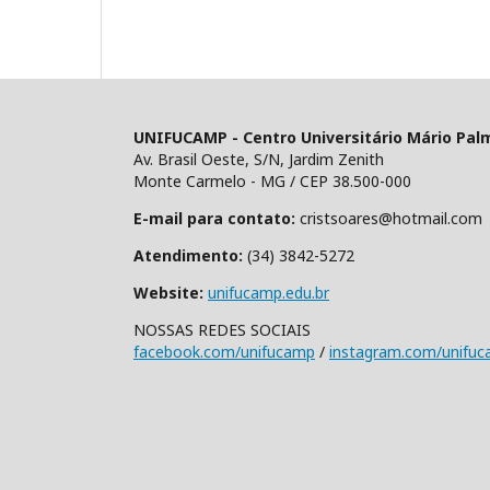
UNIFUCAMP - Centro Universitário Mário Pal
Av. Brasil Oeste, S/N, Jardim Zenith
Monte Carmelo - MG / CEP 38.500-000
E-mail para contato:
cristsoares@hotmail.com
Atendimento:
(34) 3842-5272
Website:
unifucamp.edu.br
NOSSAS REDES SOCIAIS
facebook.com/unifucamp
/
instagram.com/unifu