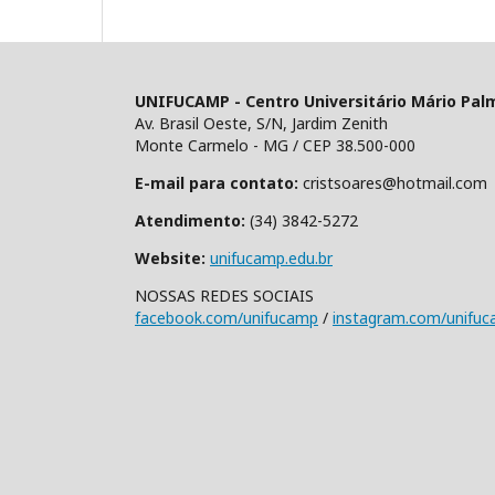
UNIFUCAMP - Centro Universitário Mário Pal
Av. Brasil Oeste, S/N, Jardim Zenith
Monte Carmelo - MG / CEP 38.500-000
E-mail para contato:
cristsoares@hotmail.com
Atendimento:
(34) 3842-5272
Website:
unifucamp.edu.br
NOSSAS REDES SOCIAIS
facebook.com/unifucamp
/
instagram.com/unifu