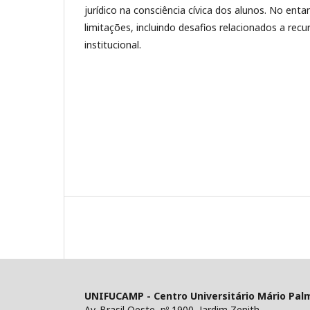
jurídico na consciência cívica dos alunos. No ent
limitações, incluindo desafios relacionados a recu
institucional.
UNIFUCAMP - Centro Universitário Mário Pal
Av. Brasil Oeste, nº 1900, Jardim Zenith