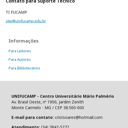
Contato para Suporte Técnico
TI FUCAMP
site@unifucamp.edu.br
Informações
Para Leitores
Para Autores
Para Bibliotecários
UNIFUCAMP - Centro Universitário Mário Palmério
Av. Brasil Oeste, nº 1900, Jardim Zenith
Monte Carmelo - MG / CEP 38.500-000
E-mail para contato:
cristsoares@hotmail.com
Atendimento:
(34) 3842-5272