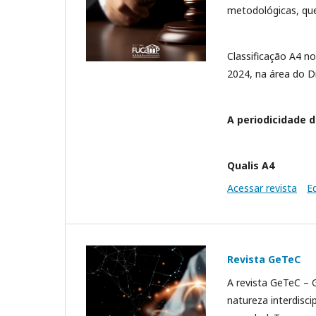
metodológicas, que
Classificação A4 n
2024, na área do Di
A periodicidade d
Qualis A4
Acessar revista
E
Revista GeTeC
A revista GeTeC – 
natureza interdisci