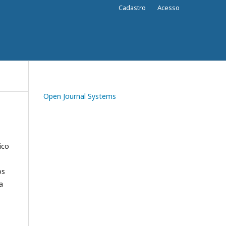
Cadastro
Acesso
Open Journal Systems
ico
os
a