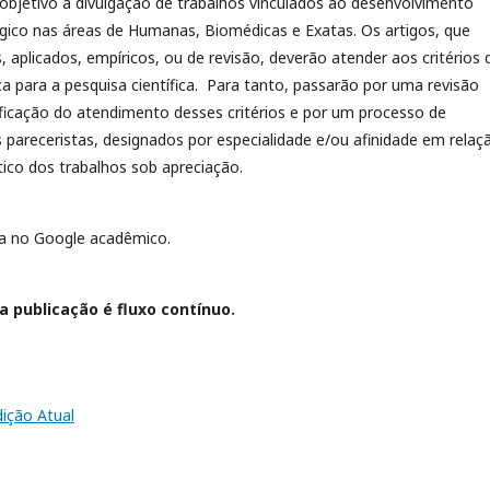
objetivo a divulgação de trabalhos vinculados ao desenvolvimento
lógico nas áreas de Humanas, Biomédicas e Exatas. Os artigos, que
 aplicados, empíricos, ou de revisão, deverão atender aos critérios 
a para a pesquisa científica. Para tanto, passarão por uma revisão
rificação do atendimento desses critérios e por um processo de
s pareceristas, designados por especialidade e/ou afinidade em relaç
co dos trabalhos sob apreciação.
a no Google acadêmico.
a publicação é fluxo contínuo.
dição Atual