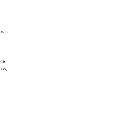
l nas
 de
cos,