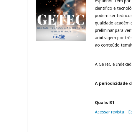
espanhol. Tem por 
científico e tecno
podem ser teóricos,
qualidade acadêmic
preliminar para ve
arbitragem por trê
ao conteúdo temáti
A GeTeC é Indexad
A periodicidade d
Qualis B1
Acessar revista
E