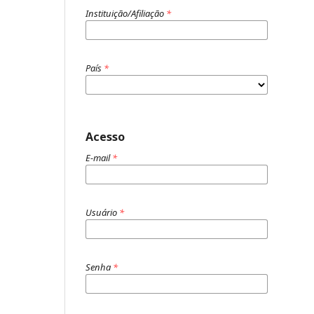
Instituição/Afiliação
*
País
*
Acesso
E-mail
*
Usuário
*
Senha
*