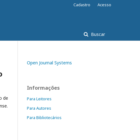
Cadastro
Acesso
Buscar
Open Journal Systems
o
Informações
o de
Para Leitores
nse.
Para Autores
Para Bibliotecários