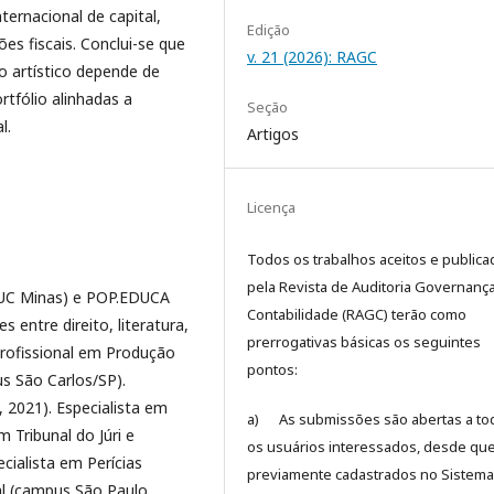
ternacional de capital,
Edição
ões fiscais. Conclui-se que
v. 21 (2026): RAGC
 artístico depende de
rtfólio alinhadas a
Seção
l.
Artigos
Licença
Todos os trabalhos aceitos e public
pela Revista de Auditoria Governanç
UC Minas) e POP.EDUCA
Contabilidade (RAGC) terão como
 entre direito, literatura,
prerrogativas básicas os seguintes
Profissional em Produção
pontos:
s São Carlos/SP).
 2021). Especialista em
a) As submissões são abertas a to
 Tribunal do Júri e
os usuários interessados, desde que
cialista em Perícias
previamente cadastrados no Sistema
al (campus São Paulo,