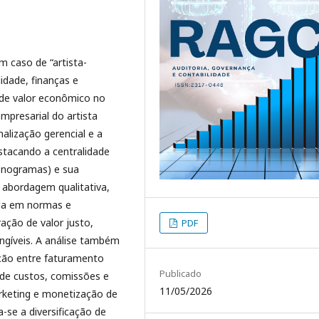
um caso de “artista-
idade, finanças e
de valor econômico no
empresarial do artista
alização gerencial e a
stacando a centralidade
 fonogramas) e sua
e abordagem qualitativa,
ada em normas e
ração de valor justo,
PDF
ngíveis. A análise também
inção entre faturamento
Publicado
 de custos, comissões e
11/05/2026
arketing e monetização de
-se a diversificação de