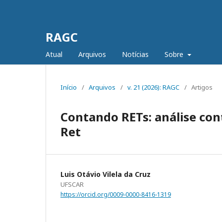
RAGC
Atual
Arquivos
Notícias
Sobre
Início
/
Arquivos
/
v. 21 (2026): RAGC
/
Artigos
Contando RETs: análise cont
Ret
Luis Otávio Vilela da Cruz
UFSCAR
https://orcid.org/0009-0000-8416-1319