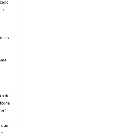
izado
a e
e
cesso
tema
ca de
itoria
será
 que,
de