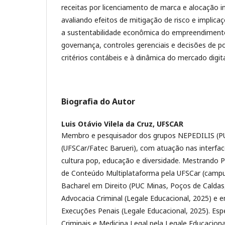
receitas por licenciamento de marca e alocação in
avaliando efeitos de mitigação de risco e implicaç
a sustentabilidade econômica do empreendimento
governança, controles gerenciais e decisões de po
critérios contábeis e à dinâmica do mercado digita
Biografia do Autor
Luis Otávio Vilela da Cruz,
UFSCAR
Membro e pesquisador dos grupos NEPEDILIS (P
(UFSCar/Fatec Barueri), com atuação nas interfaces
cultura pop, educação e diversidade. Mestrando 
de Conteúdo Multiplataforma pela UFSCar (campu
Bacharel em Direito (PUC Minas, Poços de Caldas,
Advocacia Criminal (Legale Educacional, 2025) e em
Execuções Penais (Legale Educacional, 2025). Espe
Criminais e Medicina Legal pela Legale Educacion