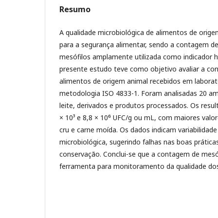
Resumo
A qualidade microbiológica de alimentos de orig
para a segurança alimentar, sendo a contagem d
mesófilos amplamente utilizada como indicador hi
presente estudo teve como objetivo avaliar a c
alimentos de origem animal recebidos em laborató
metodologia ISO 4833-1. Foram analisadas 20 amo
leite, derivados e produtos processados. Os resul
× 10³ e 8,8 × 10⁶ UFC/g ou mL, com maiores valo
cru e carne moída. Os dados indicam variabilidade
microbiológica, sugerindo falhas nas boas prática
conservação. Conclui-se que a contagem de mesó
ferramenta para monitoramento da qualidade dos