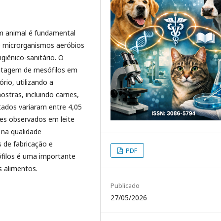
em animal é fundamental
e microrganismos aeróbios
giênico-sanitário. O
ontagem de mesófilos em
rio, utilizando a
stras, incluindo carnes,
tados variaram entre 4,05
res observados em leite
 na qualidade
s de fabricação e
PDF
filos é uma importante
 alimentos.
Publicado
27/05/2026