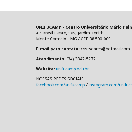
UNIFUCAMP - Centro Universitário Mário Pal
Av. Brasil Oeste, S/N, Jardim Zenith
Monte Carmelo - MG / CEP 38.500-000
E-mail para contato:
cristsoares@hotmail.com
Atendimento:
(34) 3842-5272
Website:
unifucamp.edu.br
NOSSAS REDES SOCIAIS
facebook.com/unifucamp
/
instagram.com/unifu